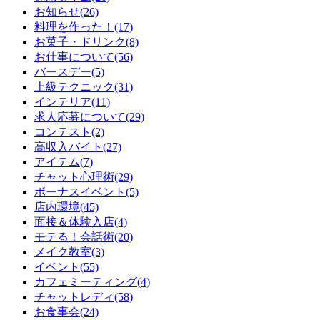
お知らせ(26)
料理を作った！(17)
お菓子・ドリンク(8)
お仕事について(56)
バースデー(5)
上級テクニック(31)
インテリア(11)
求人応募について(29)
コンテスト(2)
高収入バイト(27)
アイテム(7)
チャット心理術(29)
ボーナスイベント(5)
店内環境(45)
面接＆体験入店(4)
モテる！会話術(20)
メイク教室(3)
イベント(55)
カフェミーティング(4)
チャットレディ(58)
お食事会(24)