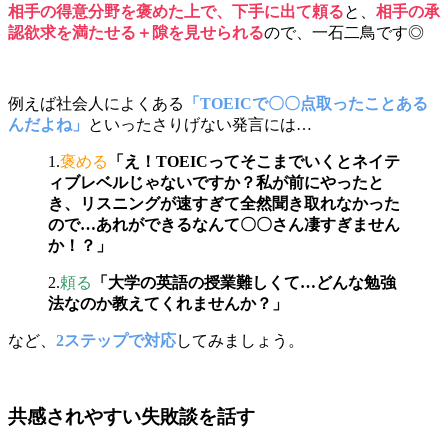
相手の得意分野を褒めた上で、下手に出て頼る
と、
相手の承
認欲求を満たせる＋隙を見せられる
ので、一石二鳥です◎
例えば社会人によくある
「TOEICで〇〇点取ったことある
んだよね」
といったさりげない発言には…
1.
褒める
「え！TOEICってそこまでいくとネイテ
ィブレベルじゃないですか？私が前にやったと
き、リスニングが速すぎて全然聞き取れなかった
ので…あれができるなんて〇〇さん凄すぎません
か！？」
2.
頼る
「大学の英語の授業難しくて…どんな勉強
法なのか教えてくれませんか？」
など、
2ステップで対応
してみましょう。
共感されやすい失敗談を話す