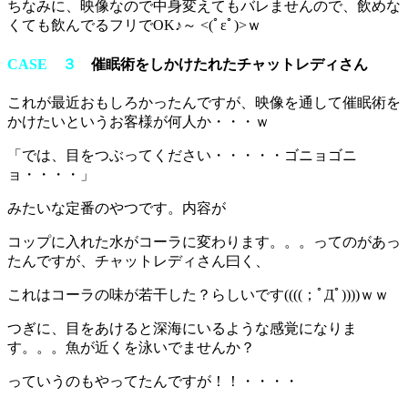
ちなみに、映像なので中身変えてもバレませんので、飲めな
くても飲んでるフリでOK♪～ <(ﾟεﾟ)>ｗ
CASE ３
催眠術をしかけたれたチャットレディさん
これが最近おもしろかったんですが、映像を通して催眠術を
かけたいというお客様が何人か・・・ｗ
「では、目をつぶってください・・・・・ゴニョゴニ
ョ・・・・」
みたいな定番のやつです。内容が
コップに入れた水がコーラに変わります。。。ってのがあっ
たんですが、チャットレディさん曰く、
これはコーラの味が若干した？らしいです((((；ﾟДﾟ))))ｗｗ
つぎに、目をあけると深海にいるような感覚になりま
す。。。魚が近くを泳いでませんか？
っていうのもやってたんですが！！・・・・