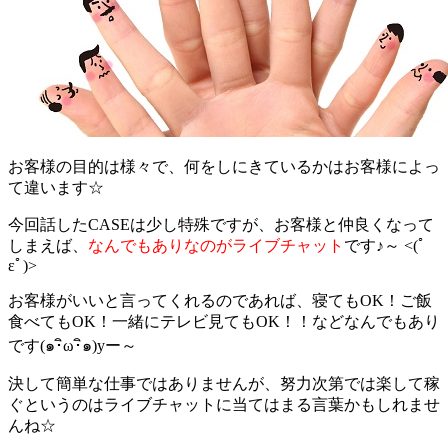
お客様の目的は様々で、何をしにきているかはお客様によっ
て違います☆
今回話したCASEは少し特殊ですが、お客様と仲良くなって
しまえば、
なんでもありなのがライブチャット
です♪～ <(ﾟ
εﾟ)>
お客様がいいと言ってくれるのであれば、寝てもOK！ご飯
食べてもOK！一緒にテレビ見てもOK！！などなんでもあり
です(๑･ิω･ิ๑)yー～
決して簡単な仕事ではありませんが、努力次第では楽して稼
ぐというのはライブチャットに当てはまる言葉かもしれませ
んね☆