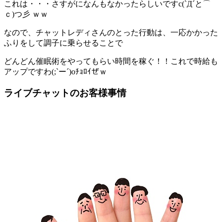
これは・・・さすがになんもなかったらしいですc(`Д´と⌒
ｃ)つ彡 ｗｗ
なので、チャットレディさんのとった行動は、一応かかった
ふりをして調子に乗らせることで
どんどん催眠術をやってもらい時間を稼ぐ！！これで時給も
アップですわ(;`ー´)oﾁｮﾛｲぜｗ
ライブチャットのお客様事情