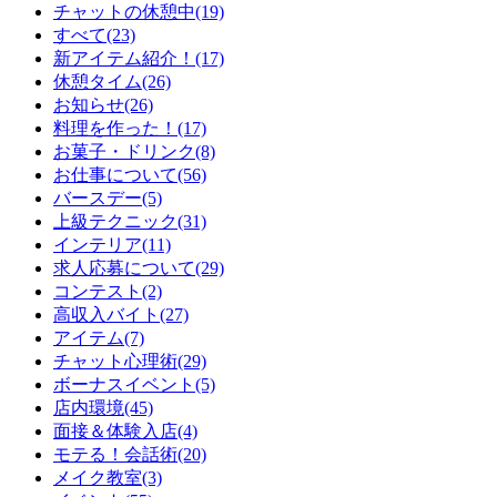
チャットの休憩中(19)
すべて(23)
新アイテム紹介！(17)
休憩タイム(26)
お知らせ(26)
料理を作った！(17)
お菓子・ドリンク(8)
お仕事について(56)
バースデー(5)
上級テクニック(31)
インテリア(11)
求人応募について(29)
コンテスト(2)
高収入バイト(27)
アイテム(7)
チャット心理術(29)
ボーナスイベント(5)
店内環境(45)
面接＆体験入店(4)
モテる！会話術(20)
メイク教室(3)