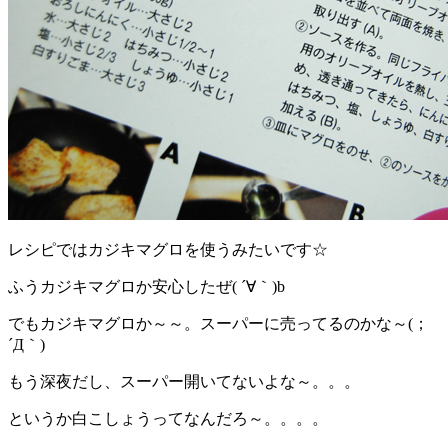
レシピではカジキマグロを使うみたいです☆
ふうカジキマグロか安心したぜ( ´∀｀)b
でもカジキマグロか～～。スーパーに売ってるのかな～(；
´Д｀)
もう深夜だし、スーパー開いてないよな～。。。
というか白こしょうってなんだろ～。。。。