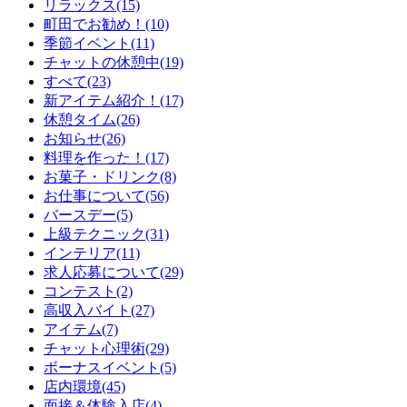
リラックス(15)
町田でお勧め！(10)
季節イベント(11)
チャットの休憩中(19)
すべて(23)
新アイテム紹介！(17)
休憩タイム(26)
お知らせ(26)
料理を作った！(17)
お菓子・ドリンク(8)
お仕事について(56)
バースデー(5)
上級テクニック(31)
インテリア(11)
求人応募について(29)
コンテスト(2)
高収入バイト(27)
アイテム(7)
チャット心理術(29)
ボーナスイベント(5)
店内環境(45)
面接＆体験入店(4)