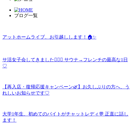
ブログ一覧
アットホームライブ、お引越しします！🏠✨
サ活女子会してきました🧖‍♀️✨ サウナ→フレンチの最高な1日
♡
【再入店・復帰応援キャンペーン🌿】お久しぶりの方へ、う
れしいお知らせです♡
大学1年生、初めてのバイトがチャットレディ💬 正直に話し
ます！