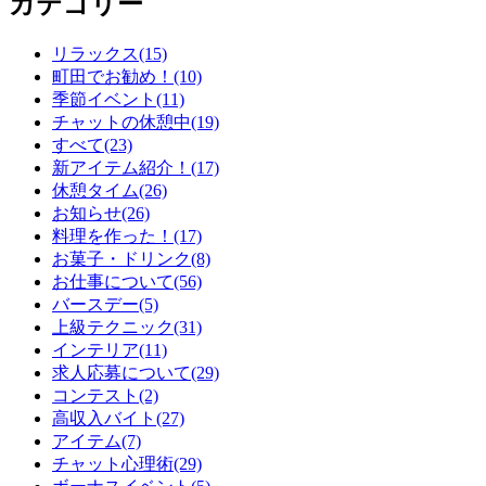
カテゴリー
リラックス(15)
町田でお勧め！(10)
季節イベント(11)
チャットの休憩中(19)
すべて(23)
新アイテム紹介！(17)
休憩タイム(26)
お知らせ(26)
料理を作った！(17)
お菓子・ドリンク(8)
お仕事について(56)
バースデー(5)
上級テクニック(31)
インテリア(11)
求人応募について(29)
コンテスト(2)
高収入バイト(27)
アイテム(7)
チャット心理術(29)