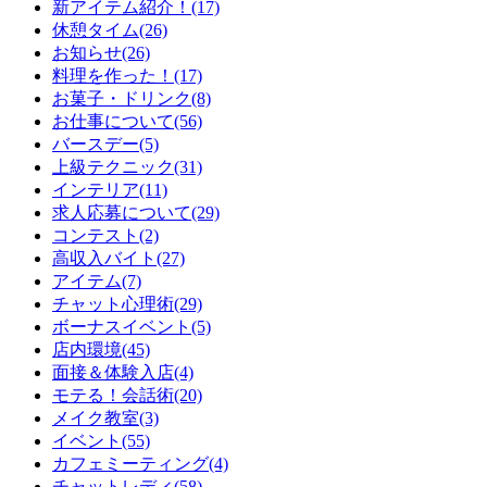
新アイテム紹介！(17)
休憩タイム(26)
お知らせ(26)
料理を作った！(17)
お菓子・ドリンク(8)
お仕事について(56)
バースデー(5)
上級テクニック(31)
インテリア(11)
求人応募について(29)
コンテスト(2)
高収入バイト(27)
アイテム(7)
チャット心理術(29)
ボーナスイベント(5)
店内環境(45)
面接＆体験入店(4)
モテる！会話術(20)
メイク教室(3)
イベント(55)
カフェミーティング(4)
チャットレディ(58)