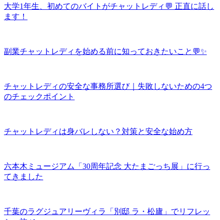
大学1年生、初めてのバイトがチャットレディ💬 正直に話し
ます！
副業チャットレディを始める前に知っておきたいこと💬✨
チャットレディの安全な事務所選び｜失敗しないための4つ
のチェックポイント
チャットレディは身バレしない？対策と安全な始め方
六本木ミュージアム「30周年記念 大たまごっち展」に行っ
てきました
千葉のラグジュアリーヴィラ「別邸 ラ・松廬」でリフレッ