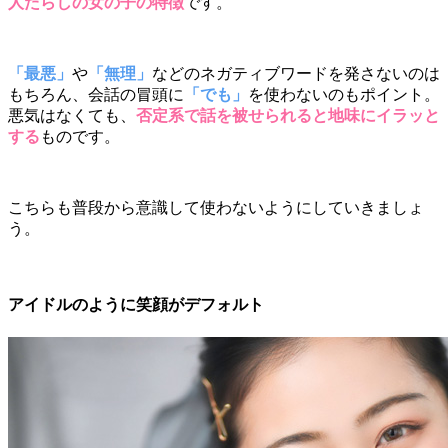
人たらしの女の子の特徴
です。
「最悪」
や
「無理」
などのネガティブワードを発さないのは
もちろん、会話の冒頭に
「でも」
を使わないのもポイント。
悪気はなくても、
否定系で話を被せられると地味にイラッと
する
ものです。
こちらも普段から意識して使わないようにしていきましょ
う。
アイドルのように笑顔がデフォルト