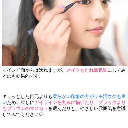
マインド面からは逸れますが、
メイクをたれ目気味
にしてみ
るのも効果的です。
キリッとした目元よりも
柔らかい印象の方がリモ活ウケも良
い
ため、試しに
アイラインを丸みに描いたり
、
ブラックより
もブラウンのマスカラ
を選んだりと、やさしい雰囲気を意識
してみてください♡