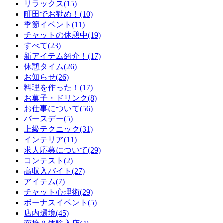
リラックス(15)
町田でお勧め！(10)
季節イベント(11)
チャットの休憩中(19)
すべて(23)
新アイテム紹介！(17)
休憩タイム(26)
お知らせ(26)
料理を作った！(17)
お菓子・ドリンク(8)
お仕事について(56)
バースデー(5)
上級テクニック(31)
インテリア(11)
求人応募について(29)
コンテスト(2)
高収入バイト(27)
アイテム(7)
チャット心理術(29)
ボーナスイベント(5)
店内環境(45)