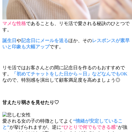
マメな性格
であることも、リモ活で愛される秘訣のひとつで
す。
誕生日
や
記念日にメールを送る
ほか、その
レスポンスが素早
いと印象も大幅アップ
です。
リモ活ではお客さんとの間に記念日を作るのもおすすめで
す。
「初めてチャットをした日から～日」などなんでもOK
なので、特別感を演出して顧客満足度を高めましょう◎
甘えたり弱さを見せたり♡
愛される女の子の特徴としてよく
“情緒が安定しているこ
と”
が挙げられますが、逆に
“ひとりで何でもできる感”
が強