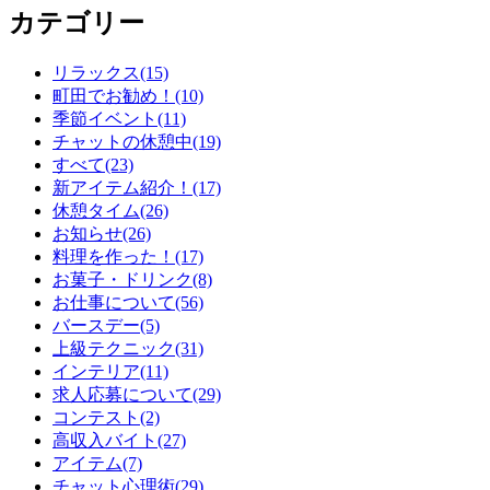
カテゴリー
リラックス(15)
町田でお勧め！(10)
季節イベント(11)
チャットの休憩中(19)
すべて(23)
新アイテム紹介！(17)
休憩タイム(26)
お知らせ(26)
料理を作った！(17)
お菓子・ドリンク(8)
お仕事について(56)
バースデー(5)
上級テクニック(31)
インテリア(11)
求人応募について(29)
コンテスト(2)
高収入バイト(27)
アイテム(7)
チャット心理術(29)