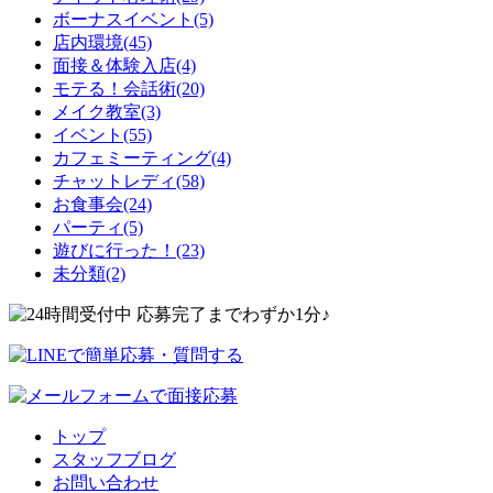
ボーナスイベント(5)
店内環境(45)
面接＆体験入店(4)
モテる！会話術(20)
メイク教室(3)
イベント(55)
カフェミーティング(4)
チャットレディ(58)
お食事会(24)
パーティ(5)
遊びに行った！(23)
未分類(2)
トップ
スタッフブログ
お問い合わせ