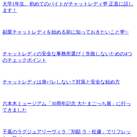
大学1年生、初めてのバイトがチャットレディ💬 正直に話し
ます！
副業チャットレディを始める前に知っておきたいこと💬✨
チャットレディの安全な事務所選び｜失敗しないための4つ
のチェックポイント
チャットレディは身バレしない？対策と安全な始め方
六本木ミュージアム「30周年記念 大たまごっち展」に行っ
てきました
千葉のラグジュアリーヴィラ「別邸 ラ・松廬」でリフレッ